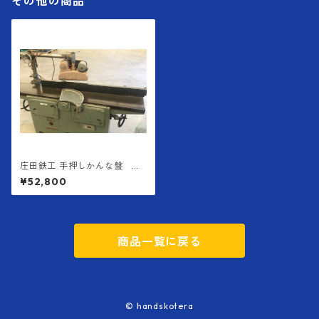
その他の商品
庄田鉄工 手押しかんな盤 Ｈ
Ｐ－１３４
¥52,800
商品一覧に戻る
© handskotera