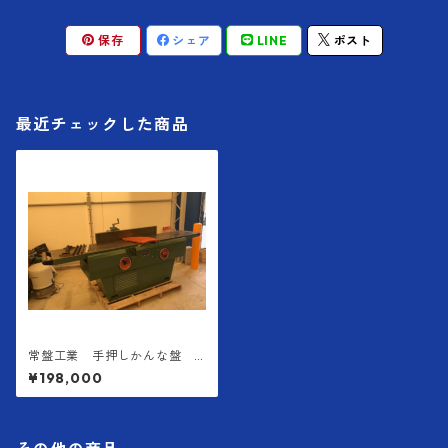
保存
シェア
LINE
ポスト
最近チェックした商品
常盤工業 手押しかんな盤 H
M-400
¥198,000