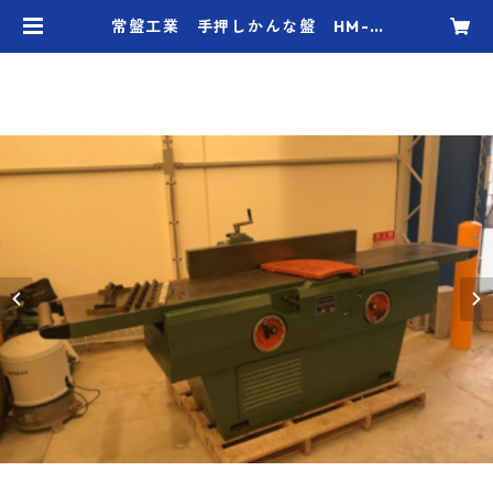
常盤工業 手押しかんな盤 HM-4
00 | handskotera